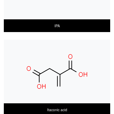
IPA
COA
MSDS(한글)
MSDS(ENGLISH)
Itaconic acid