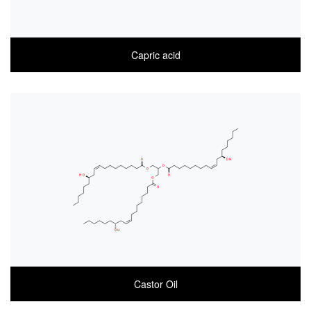
Capric acid
COA
MSDS(한글)
MSDS(ENGLISH)
Castor Oil
COA