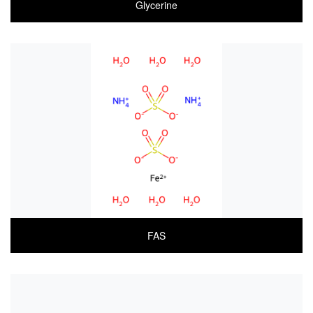
Glycerine
COA
MSDS(한글)
MSDS(ENGLISH)
FAS
COA
MSDS(한글)