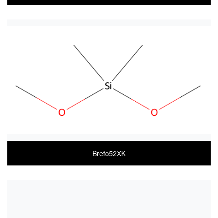
COA
MSDS(한글)
MSDS(ENGLISH)
Brefo52XK
COA
MSDS(한글)