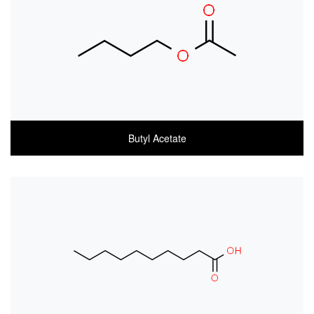
MSDS(ENGLISH)
Butyl Acetate
COA
MSDS(한글)
MSDS(ENGLISH)