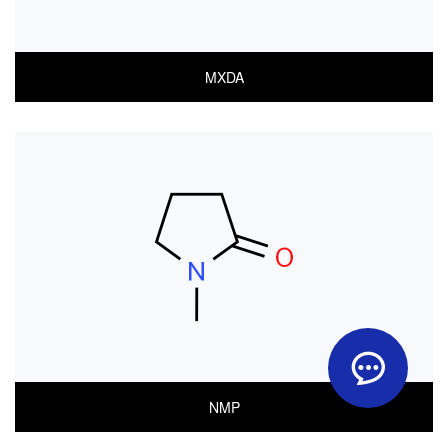
MXDA
COA
MSDS(한글)
MSDS(ENGLISH)
NMP
COA