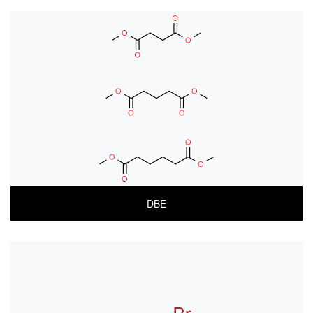
MSDS(한글)
MSDS(ENGLISH)
DBE
COA
MSDS(한글)