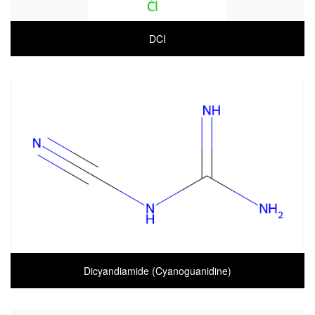
DCI
COA
MSDS(한글)
MSDS(ENGLISH)
Dicyandiamide (Cyanoguanidine)
COA