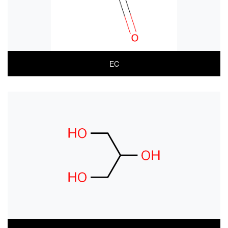
EC
COA
MSDS(한글)
MSDS(ENGLISH)