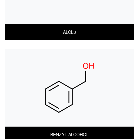
ALCL3
COA
MSDS(한글)
MSDS(ENGLISH)
BENZYL ALCOHOL