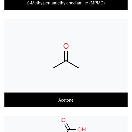
2-Methylpentamethylenediamine (MPMD)
COA
MSDS(한글)
MSDS(ENGLISH)
Acetone
COA
MSDS(한글)