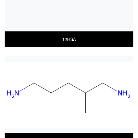
12HSA
COA
MSDS(한글)
MSDS(ENGLISH)