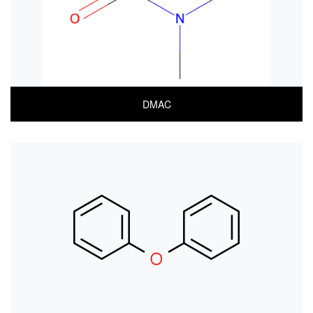
DMAC
COA
MSDS(한글)
MSDS(ENGLISH)