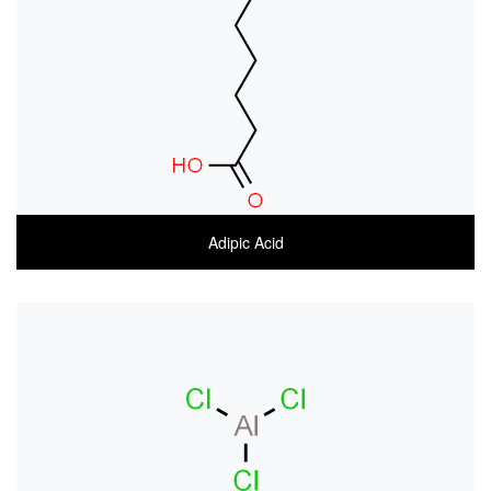
MSDS(ENGLISH)
Adipic Acid
COA
MSDS(한글)
MSDS(ENGLISH)