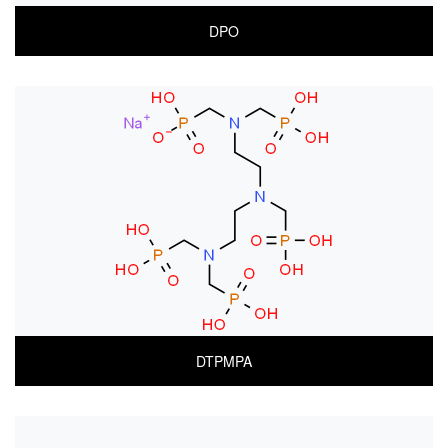
DPO
COA
MSDS(한글)
MSDS(ENGLISH)
DTPMPA
COA